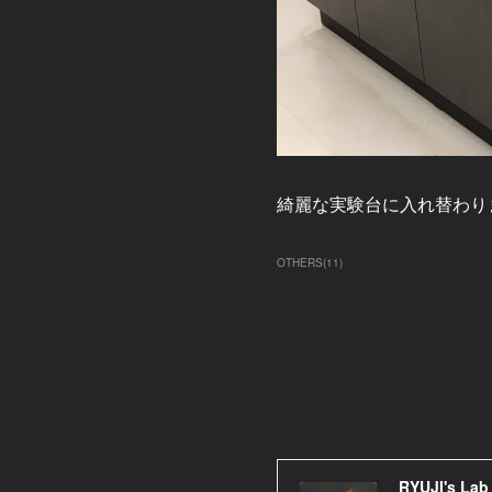
綺麗な実験台に入れ替わり
OTHERS
(
11
)
RYUJI's Lab